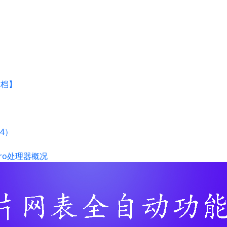
文档】
94）
8pro处理器概况