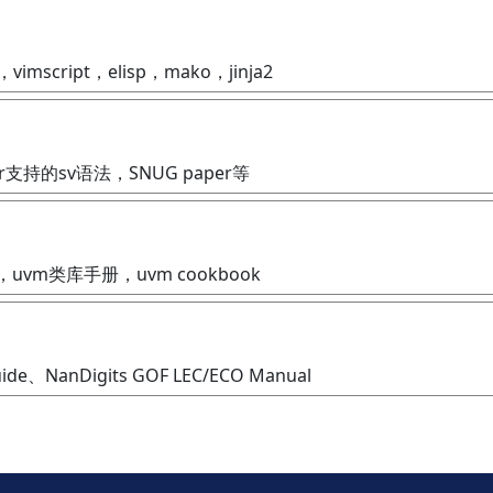
，vimscript，elisp，mako，jinja2
mpiler支持的sv语法，SNUG paper等
，uvm类库手册，uvm cookbook
uide、NanDigits GOF LEC/ECO Manual