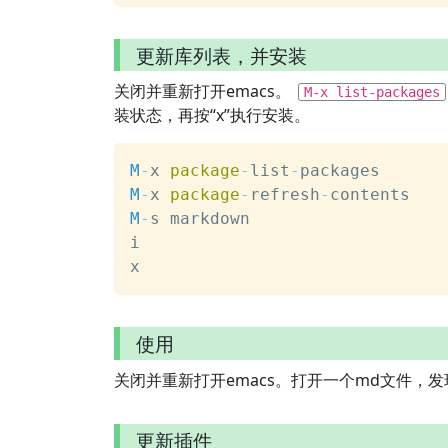
更新库列表，并安装
关闭并重新打开emacs。
M-x list-packages
装状态，再按“x”执行安装。
M
-
x 
package
-
list
-
packages
M
-
x 
package
-
refresh
-
contents
M
-
s markdown
i
x
使用
关闭并重新打开emacs。打开一个md文件，
更新插件