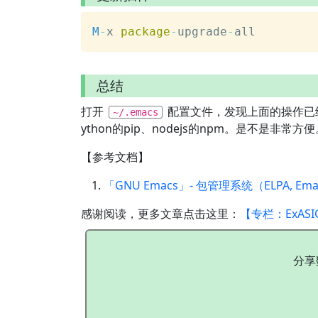
M
-
x 
package
-
upgrade
-
all
总结
打开
配置文件，发现上面的操作已
~/.emacs
ython的pip、nodejs的npm。是不是非常方
【参考文档】
「GNU Emacs」- 包管理系统（ELPA, Emacs 
感谢阅读，更多文章点击这里：
【专栏：ExASI
分享