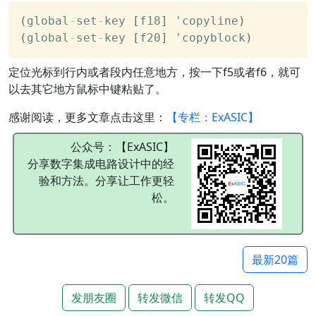
(
global
-
set
-
key 
[
f18
]
 'copyline
)
(
global
-
set
-
key 
[
f20
]
 'copyblock
)
定位光标到行内或者段内任意地方，按一下f5或者f6，就可
以去其它地方鼠标中键粘贴了。
感谢阅读，更多文章点击这里：
【专栏：ExASIC】
公众号：【ExASIC】
分享数字集成电路设计中的经
验和方法。分享让工作更轻
松。
最新20篇
发朋友圈
转发微信
转发QQ