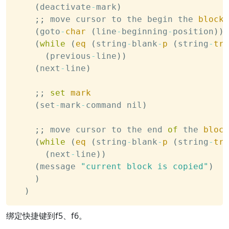
(
deactivate
-
mark
)
;
;
 move cursor to the begin the 
block
(
goto
-
char
(
line
-
beginning
-
position
)
)
(
while
(
eq
(
string
-
blank
-
p
(
string
-
tri
(
previous
-
line
)
)
(
next
-
line
)
;
;
set
mark
(
set
-
mark
-
command nil
)
;
;
 move cursor to the end 
of
 the 
block
(
while
(
eq
(
string
-
blank
-
p
(
string
-
tri
(
next
-
line
)
)
(
message 
"current block is copied"
)
)
)
绑定快捷键到f5、f6。