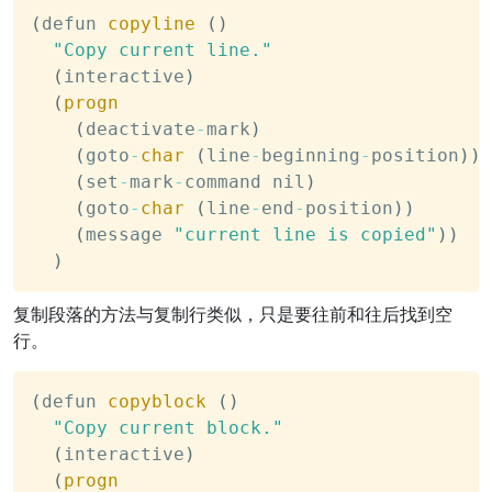
(
defun 
copyline
(
)
"Copy current line."
(
interactive
)
(
progn
(
deactivate
-
mark
)
(
goto
-
char
(
line
-
beginning
-
position
)
)
(
set
-
mark
-
command nil
)
(
goto
-
char
(
line
-
end
-
position
)
)
(
message 
"current line is copied"
)
)
)
复制段落的方法与复制行类似，只是要往前和往后找到空
行。
(
defun 
copyblock
(
)
"Copy current block."
(
interactive
)
(
progn