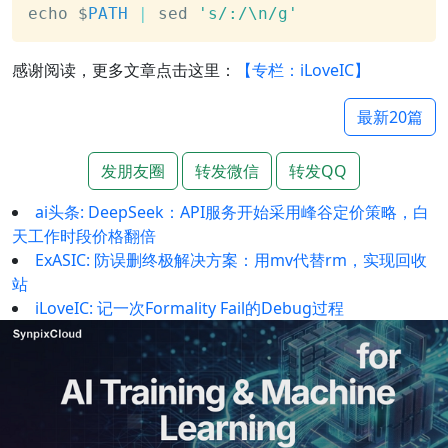
echo $
PATH
|
 sed 
's/:/\n/g'
感谢阅读，更多文章点击这里：
【专栏：iLoveIC】
最新20篇
发朋友圈
转发微信
转发QQ
ai头条: DeepSeek：API服务开始采用峰谷定价策略，白
天工作时段价格翻倍
ExASIC: 防误删终极解决方案：用mv代替rm，实现回收
站
iLoveIC: 记一次Formality Fail的Debug过程