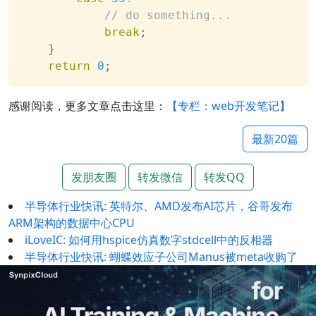
// do something...
break
;
}
return
0
;
感谢阅读，更多文章点击这里：
【专栏：web开发笔记】
最新20篇
发朋友圈
转发微信
转发QQ
半导体行业快讯: 英特尔、AMD发布AI芯片，谷哥发布
ARM架构的数据中心CPU
iLoveIC: 如何用hspice仿真数字stdcell中的反相器
半导体行业快讯: 蝴蝶效应子公司Manus被meta收购了