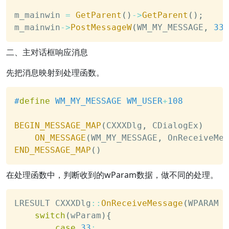
m_mainwin 
=
GetParent
(
)
->
GetParent
(
)
;
m_mainwin
->
PostMessageW
(
WM_MY_MESSAGE
,
33
)
二、主对话框响应消息
先把消息映射到处理函数。
#
define
WM_MY_MESSAGE
WM_USER
+
108
BEGIN_MESSAGE_MAP
(
CXXXDlg
,
 CDialogEx
)
ON_MESSAGE
(
WM_MY_MESSAGE
,
 OnReceiveMes
END_MESSAGE_MAP
(
)
在处理函数中，判断收到的wParam数据，做不同的处理。
LRESULT CXXXDlg
::
OnReceiveMessage
(
WPARAM w
switch
(
wParam
)
{
case
33
: