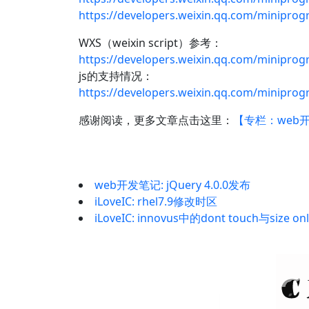
https://developers.weixin.qq.com/minipro
WXS（weixin script）参考：
https://developers.weixin.qq.com/minipro
js的支持情况：
https://developers.weixin.qq.com/minipro
感谢阅读，更多文章点击这里：
【专栏：web
web开发笔记: jQuery 4.0.0发布
iLoveIC: rhel7.9修改时区
iLoveIC: innovus中的dont touch与size onl