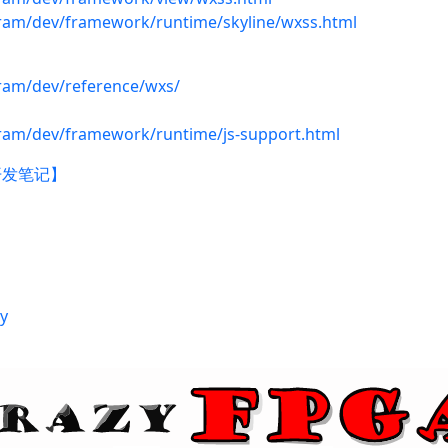
gram/dev/framework/runtime/skyline/wxss.html
gram/dev/reference/wxs/
gram/dev/framework/runtime/js-support.html
开发笔记】
y