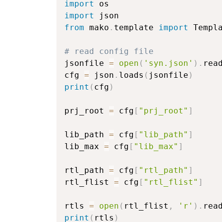
import
 os
import
 json
from
 mako
.
template 
import
 Templ
# read config file
jsonfile 
=
open
(
'syn.json'
)
.
rea
cfg 
=
 json
.
loads
(
jsonfile
)
print
(
cfg
)
prj_root 
=
 cfg
[
"prj_root"
]
lib_path 
=
 cfg
[
"lib_path"
]
lib_max 
=
 cfg
[
"lib_max"
]
rtl_path 
=
 cfg
[
"rtl_path"
]
rtl_flist 
=
 cfg
[
"rtl_flist"
]
rtls 
=
open
(
rtl_flist
,
'r'
)
.
rea
print
(
rtls
)