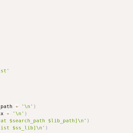
'
ist'
_path 
+
'\n'
)
ax 
+
'\n'
)
cat $search_path $lib_path]\n'
)
list $ss_lib]\n'
)