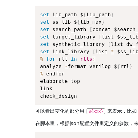
set
 lib_path $
{
lib_path
}
set
 ss_lib $
{
lib_max
}
set
 search_path 
[
concat $search
set
 target_library 
[
list $ss_li
set
 synthetic_library 
[
list dw_
set
 link_library 
[
list 
*
 $ss_li
%
for
 rtl 
in
rtls
:
analyze 
-
format verilog $
{
rtl
}
%
 endfor
elaborate top
link
check_design
可以看出变化的部分用
来表示，比如
${xxx}
在脚本里，根据json配置文件里定义的参数