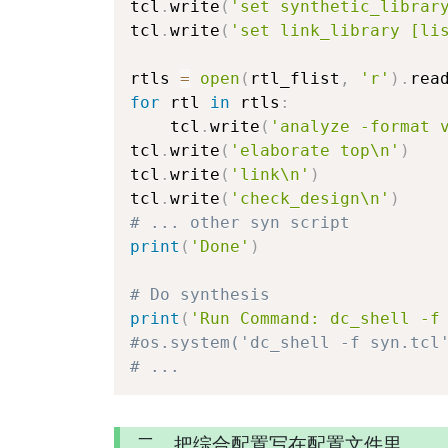
tcl
.
write
(
'set synthetic_librar
tcl
.
write
(
'set link_library [li
rtls 
=
open
(
rtl_flist
,
'r'
)
.
rea
for
 rtl 
in
 rtls
:
    tcl
.
write
(
'analyze -format 
tcl
.
write
(
'elaborate top\n'
)
tcl
.
write
(
'link\n'
)
tcl
.
write
(
'check_design\n'
)
# ... other syn script
print
(
'Done'
)
# Do synthesis
print
(
'Run Command: dc_shell -f
#os.system('dc_shell -f syn.tcl
# ...
二、把综合配置写在配置文件里