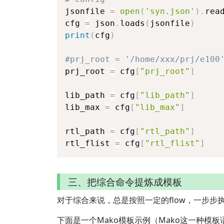
jsonfile 
=
open
(
'syn.json'
)
.
rea
cfg 
=
 json
.
loads
(
jsonfile
)
print
(
cfg
)
#prj_root = '/home/xxx/prj/e100
prj_root 
=
 cfg
[
"prj_root"
]
lib_path 
=
 cfg
[
"lib_path"
]
lib_max 
=
 cfg
[
"lib_max"
]
rtl_path 
=
 cfg
[
"rtl_path"
]
rtl_flist 
=
 cfg
[
"rtl_flist"
]
三、把综合命令提炼成模板
对于综合来说，总是按照一定的flow，一步
下面是一个Mako模板示例（Mako这一种模板