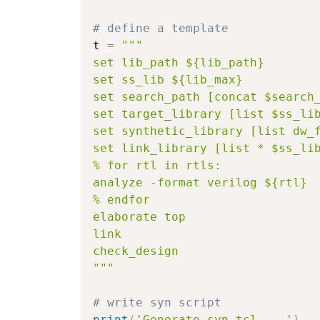
# define a template
t 
=
"""
set lib_path ${lib_path}
set ss_lib ${lib_max}
set search_path [concat $search
set target_library [list $ss_li
set synthetic_library [list dw_
set link_library [list * $ss_li
% for rtl in rtls:
analyze -format verilog ${rtl}
% endfor
elaborate top
link
check_design
"""
# write syn script
print
(
'Generate syn.tcl ...'
)