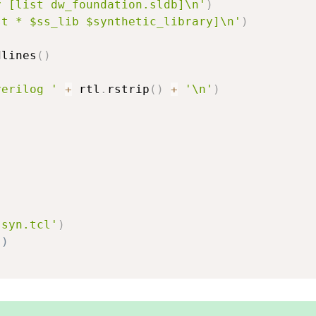
y [list dw_foundation.sldb]\n'
)
st * $ss_lib $synthetic_library]\n'
)
dlines
(
)
verilog '
+
 rtl
.
rstrip
(
)
+
'\n'
)
 syn.tcl'
)
')