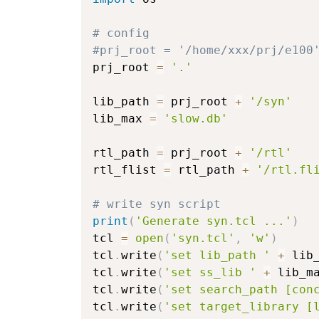
# config
#prj_root = '/home/xxx/prj/e100
prj_root 
=
'.'
lib_path 
=
 prj_root 
+
'/syn'
lib_max 
=
'slow.db'
rtl_path 
=
 prj_root 
+
'/rtl'
rtl_flist 
=
 rtl_path 
+
'/rtl.fl
# write syn script
print
(
'Generate syn.tcl ...'
)
tcl 
=
open
(
'syn.tcl'
,
'w'
)
tcl
.
write
(
'set lib_path '
+
 lib
tcl
.
write
(
'set ss_lib '
+
 lib_m
tcl
.
write
(
'set search_path [con
tcl
.
write
(
'set target_library [