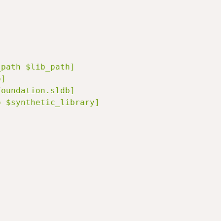
_path $lib_path]
b]
foundation.sldb]
b $synthetic_library]