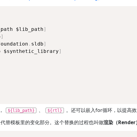
_path $lib_path
]
b
]
foundation
.
sldb
]
b $synthetic_library
]
，
、
。还可以嵌入for循环，以提高
${lib_path}
${rtl}
，来代替模板里的变化部分。这个替换的过程也叫做
渲染（Render