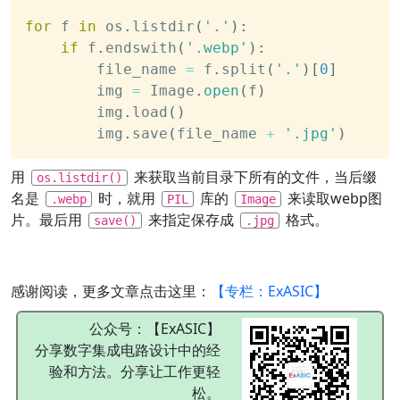
for
 f 
in
 os
.
listdir
(
'.'
)
:
if
 f
.
endswith
(
'.webp'
)
:
        file_name 
=
 f
.
split
(
'.'
)
[
0
]
        img 
=
 Image
.
open
(
f
)
        img
.
load
(
)
        img
.
save
(
file_name 
+
'.jpg'
)
用
来获取当前目录下所有的文件，当后缀
os.listdir()
名是
时，就用
库的
来读取webp图
.webp
PIL
Image
片。最后用
来指定保存成
格式。
save()
.jpg
感谢阅读，更多文章点击这里：
【专栏：ExASIC】
公众号：【ExASIC】
分享数字集成电路设计中的经
验和方法。分享让工作更轻
松。