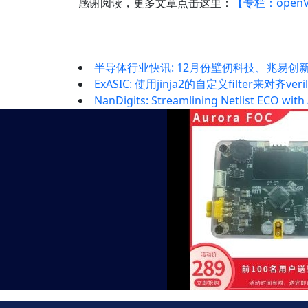
感谢阅读，更多文章点击这里：
【专栏：openV
半导体行业快讯: 12月份壁仞科技、兆易
ExASIC: 使用jinja2的自定义filter来对齐
NanDigits: Streamlining Netlist ECO wit