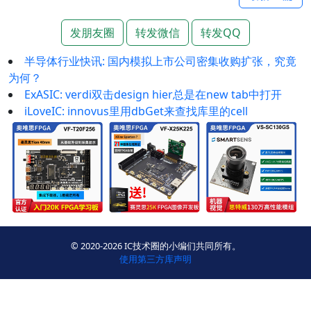
发朋友圈
转发微信
转发QQ
半导体行业快讯: 国内模拟上市公司密集收购扩张，究竟
为何？
ExASIC: verdi双击design hier总是在new tab中打开
iLoveIC: innovus里用dbGet来查找库里的cell
© 2020-2026 IC技术圈的小编们共同所有。
使用第三方库声明