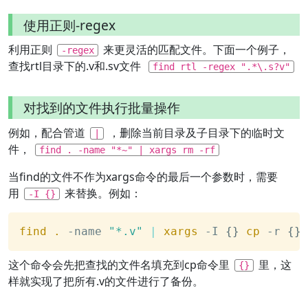
使用正则-regex
利用正则
来更灵活的匹配文件。下面一个例子，
-regex
查找rtl目录下的.v和.sv文件
find rtl -regex ".*\.s?v"
对找到的文件执行批量操作
例如，配合管道
，删除当前目录及子目录下的临时文
|
件，
find . -name "*~" | xargs rm -rf
当find的文件不作为xargs命令的最后一个参数时，需要
用
来替换。例如：
-I {}
find
.
 -name 
"*.v"
|
xargs
 -I 
{
}
cp
 -r 
{
}
这个命令会先把查找的文件名填充到cp命令里
里，这
{}
样就实现了把所有.v的文件进行了备份。