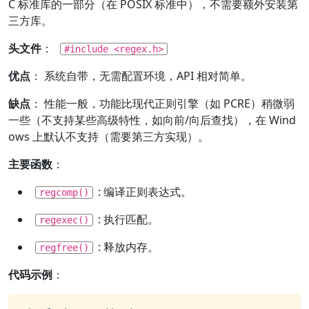
C 标准库的一部分（在 POSIX 标准中），不需要额外安装第
三方库。
头文件
：
#include <regex.h>
优点
： 系统自带，无需配置环境，API 相对简单。
缺点
： 性能一般，功能比现代正则引擎（如 PCRE）稍微弱
一些（不支持某些高级特性，如向前/向后查找），在 Wind
ows 上默认不支持（需要第三方实现）。
主要函数
：
: 编译正则表达式。
regcomp()
: 执行匹配。
regexec()
: 释放内存。
regfree()
代码示例
：