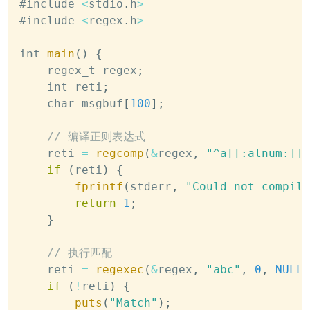
#include 
<
stdio
.
h
>
#include 
<
regex
.
h
>
int 
main
(
)
{
    regex_t regex
;
    int reti
;
    char msgbuf
[
100
]
;
// 编译正则表达式
    reti 
=
regcomp
(
&
regex
,
"^a[[:alnum:]]"
if
(
reti
)
{
fprintf
(
stderr
,
"Could not compile
return
1
;
}
// 执行匹配
    reti 
=
regexec
(
&
regex
,
"abc"
,
0
,
NULL
,
if
(
!
reti
)
{
puts
(
"Match"
)
;