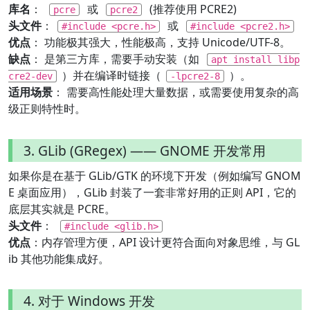
库名
：
或
(推荐使用 PCRE2)
pcre
pcre2
头文件
：
或
#include <pcre.h>
#include <pcre2.h>
优点
： 功能极其强大，性能极高，支持 Unicode/UTF-8。
缺点
： 是第三方库，需要手动安装（如
apt install libp
）并在编译时链接（
）。
cre2-dev
-lpcre2-8
适用场景
： 需要高性能处理大量数据，或需要使用复杂的高
级正则特性时。
3. GLib (GRegex) —— GNOME 开发常用
如果你是在基于 GLib/GTK 的环境下开发（例如编写 GNOM
E 桌面应用），GLib 封装了一套非常好用的正则 API，它的
底层其实就是 PCRE。
头文件
：
#include <glib.h>
优点
：内存管理方便，API 设计更符合面向对象思维，与 GL
ib 其他功能集成好。
4. 对于 Windows 开发