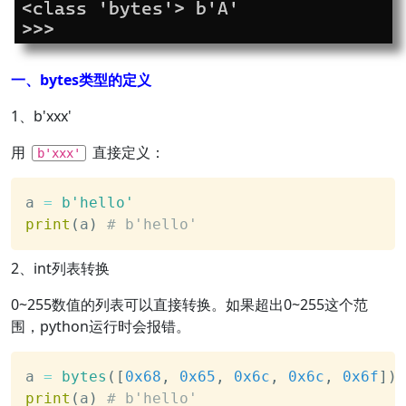
一、bytes类型的定义
1、b'xxx'
用
直接定义：
b'xxx'
a 
=
b'hello'
print
(
a
)
# b'hello'
2、int列表转换
0~255数值的列表可以直接转换。如果超出0~255这个范
围，python运行时会报错。
a 
=
bytes
(
[
0x68
,
0x65
,
0x6c
,
0x6c
,
0x6f
]
)
print
(
a
)
# b'hello'