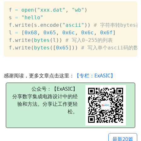
f 
=
open
(
"xxx.dat"
,
"wb"
)
s 
=
"hello"
f
.
write
(
s
.
encode
(
"ascii"
)
)
# 字符串转bytes
l 
=
[
0x68
,
0x65
,
0x6c
,
0x6c
,
0x6f
]
f
.
write
(
bytes
(
l
)
)
# 写入0~255的列表
f
.
write
(
bytes
(
[
0x65
]
)
)
# 写入单个ascii码的
感谢阅读，更多文章点击这里：
【专栏：ExASIC】
公众号：【ExASIC】
分享数字集成电路设计中的经
验和方法。分享让工作更轻
松。
最新20篇