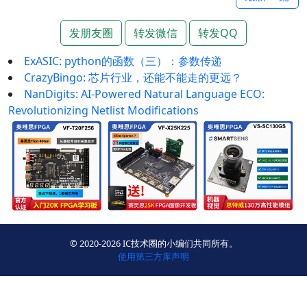
发朋友圈
转发微信
转发QQ
ExASIC: python的函数（三）：参数传递
CrazyBingo: 芯片行业，还能不能走的更远？
NanDigits: AI-Powered Natural Language ECO:
Revolutionizing Netlist Modifications
© 2020-2026 IC技术圈的小编们共同所有。
使用第三方库声明