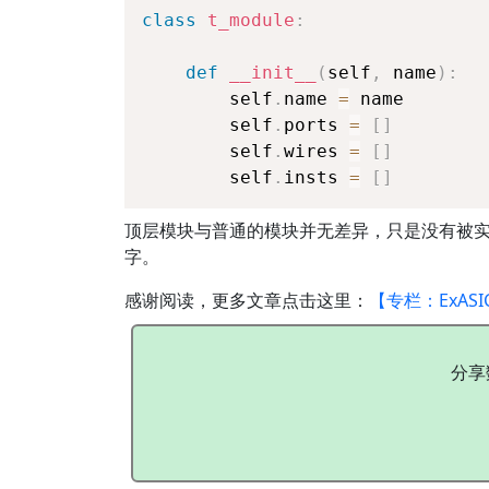
class
t_module
:
def
__init__
(
self
,
 name
)
:
        self
.
name 
=
 name
        self
.
ports 
=
[
]
        self
.
wires 
=
[
]
        self
.
insts 
=
[
]
顶层模块与普通的模块并无差异，只是没有被
字。
感谢阅读，更多文章点击这里：
【专栏：ExASI
分享