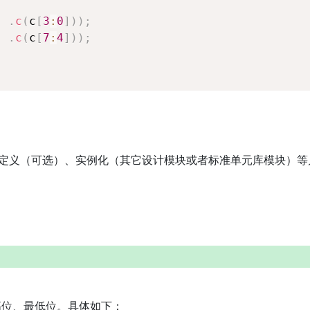
,
.
c
(
c
[
3
:
0
]
)
)
;
,
.
c
(
c
[
7
:
4
]
)
)
;
ire定义（可选）、实例化（其它设计模块或者标准单元库模块）
高位、最低位。具体如下：