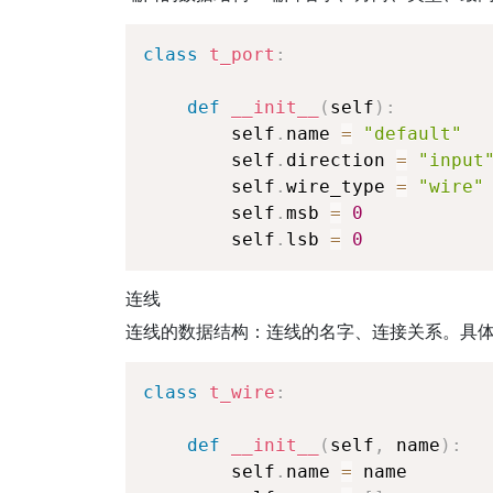
class
t_port
:
def
__init__
(
self
)
:
        self
.
name 
=
"default"
        self
.
direction 
=
"input
        self
.
wire_type 
=
"wire"
        self
.
msb 
=
0
        self
.
lsb 
=
0
连线
连线的数据结构：连线的名字、连接关系。具
class
t_wire
:
def
__init__
(
self
,
 name
)
:
        self
.
name 
=
 name