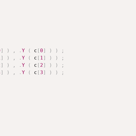
0
]
)
,
.
Y
(
 c
[
0
]
)
)
;
1
]
)
,
.
Y
(
 c
[
1
]
)
)
;
2
]
)
,
.
Y
(
 c
[
2
]
)
)
;
3
]
)
,
.
Y
(
 c
[
3
]
)
)
;