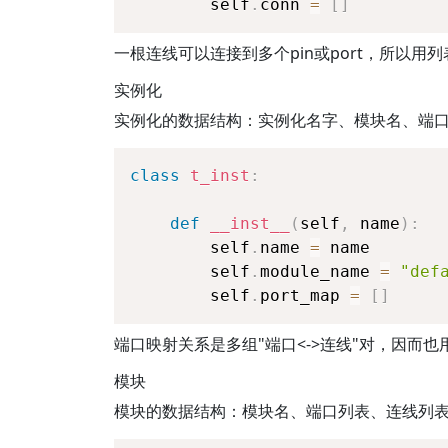
        self
.
conn 
=
[
]
一根连线可以连接到多个pin或port，所以用
实例化
实例化的数据结构：实例化名字、模块名、端
class
t_inst
:
def
__inst__
(
self
,
 name
)
:
        self
.
name 
=
 name
        self
.
module_name 
=
"def
        self
.
port_map 
=
[
]
端口映射关系是多组"端口<->连线"对，因而也
模块
模块的数据结构：模块名、端口列表、连线列