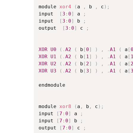
module 
xor4
(
a 
,
 b 
,
 c
)
;
input  
[
3
:
0
]
 a 
;
input  
[
3
:
0
]
 b 
;
output  
[
3
:
0
]
 c 
;
XOR
U0
(
.
A2
(
 b
[
0
]
)
,
.
A1
(
 a
[
XOR
U1
(
.
A2
(
 b
[
1
]
)
,
.
A1
(
 a
[
XOR
U2
(
.
A2
(
 b
[
2
]
)
,
.
A1
(
 a
[
XOR
U3
(
.
A2
(
 b
[
3
]
)
,
.
A1
(
 a
[
endmodule
module 
xor8
(
a
,
 b
,
 c
)
;
input 
[
7
:
0
]
 a 
;
input 
[
7
:
0
]
 b 
;
output 
[
7
:
0
]
 c 
;