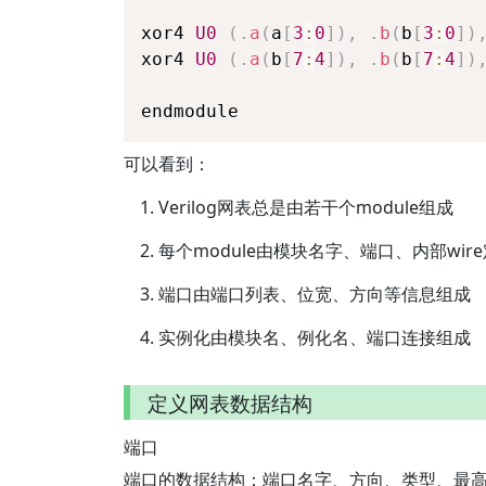
xor4 
U0
(
.
a
(
a
[
3
:
0
]
)
,
.
b
(
b
[
3
:
0
]
)
xor4 
U0
(
.
a
(
b
[
7
:
4
]
)
,
.
b
(
b
[
7
:
4
]
)
endmodule
可以看到：
Verilog网表总是由若干个module组成
每个module由模块名字、端口、内部w
端口由端口列表、位宽、方向等信息组成
实例化由模块名、例化名、端口连接组成
定义网表数据结构
端口
端口的数据结构：端口名字、方向、类型、最