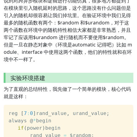
说到对跨异步模块和逻辑进行功能仿真，很多地方都提到了
在模块里引入随机延时的思路，这个思路没有什么问题但是
引入的随机却很容易让我们掉坑里。在验证环境中我们见得
最多的随机函数有两个：
$random 和$
urandom，对于这
两个函数在环境中的随机特性相信大家都是非常熟悉，并且
牢记了应该用
$urandom 进行随机而不要使用$
random。
但是一旦在静态对象中（环境是automatic 记得吧）比如 m
odule、interface 中使用这两个函数，他们的特性就和在环
境中不一样了。
实验环境搭建
为了直观的总结特性，我先做了一个简单的模块，核心代码
就是这样：
reg 
[
7
:
0
]
rand_value
,
 urand_value
;
always @
*
begin
if
(
power
)
begin
       rand_value 
=
 $random
;