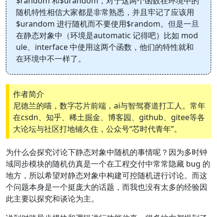
$random 和$urandom，对于这两个函数在环境中的
随机特性相信大家都是非常熟悉，并且牢记了应该用
$urandom 进行随机而不要使用$random。但是一旦
在静态对象中（环境是automatic 记得吧）比如 mod
ule、interface 中使用这两个函数，他们的特性就和
在环境中不一样了。
作者简介
尼德兰的喵，数字芯片前端，ai与智驾赛道打工人。常年
在csdn、知乎、稀土掘金、博客园、github、gitee等各
大论坛与社区打地铺久住，公众号“芯时代青年”。
为什么会探究讨论下静态对象中随机的事情呢？因为多时钟
域同步模块的随机仿真是一个在工程交付中常常隐藏 bug 的
地方，所以希望对静态对象中构建可控随机进行讨论。而这
个问题本身是一个挺庞大的话题，而我也没有太多的经验因
此主要以探究和谈论为主。