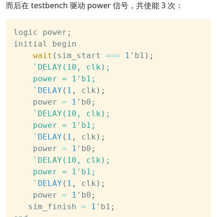
而后在 testbench 驱动 power 信号，共使能 3 次：
logic power
;
initial begin
wait
(
sim_start 
===
1
'b1
)
;
`
DELAY(10, clk);
    power = 1'b1;
`
DELAY
(
1
,
 clk
)
;
    power 
=
1
'b0
;
`
DELAY(10, clk);
    power = 1'b1;
`
DELAY
(
1
,
 clk
)
;
    power 
=
1
'b0
;
`
DELAY(10, clk);
    power = 1'b1;
`
DELAY
(
1
,
 clk
)
;
    power 
=
1
'b0
;
   sim_finish 
=
1
'b1
;