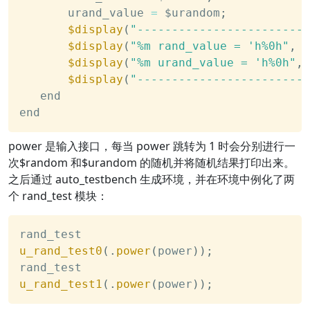
       urand_value 
=
 $urandom
;
$display
(
"-------------------------
$display
(
"%m rand_value = 'h%0h"
,
 r
$display
(
"%m urand_value = 'h%0h"
,
 
$display
(
"-------------------------
   end
end
power 是输入接口，每当 power 跳转为 1 时会分别进行一
次
$random 和$
urandom 的随机并将随机结果打印出来。
之后通过 auto_testbench 生成环境，并在环境中例化了两
个 rand_test 模块：
rand_test
u_rand_test0
(
.
power
(
power
)
)
;
rand_test
u_rand_test1
(
.
power
(
power
)
)
;